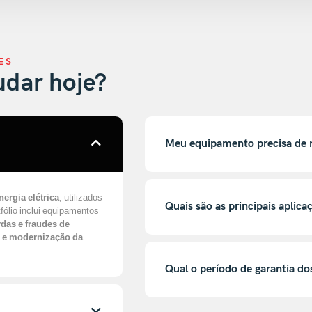
ES
dar hoje?
Meu equipamento precisa de 
ergia elétrica
, utilizados
Quais são as principais aplic
fólio inclui equipamentos
das e fraudes de
 e modernização da
.
Qual o período de garantia d