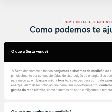
PERGUNTAS FREQUENT
Como podemos te aju
O que a Serta vende?
A Serta desenvolve e fabrica
conjuntos e sistemas de medição de en
principalmente por concessionárias de distribuição de energia. Seu port
para medição em
baixa e média tensão
, soluções para
combate a per
energia
, além de tecnologias que permitem
monitoramento, controle
gestão da rede elétrica
, como sistemas de corte e religamento remoto
O que é um conjunto de medição?