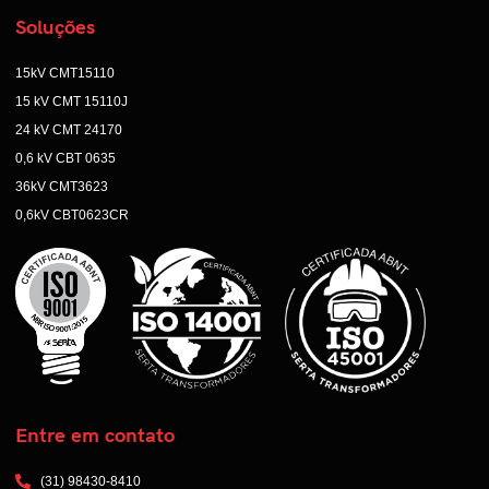
Soluções
15kV CMT15110
15 kV CMT 15110J
24 kV CMT 24170
0,6 kV CBT 0635
36kV CMT3623
0,6kV CBT0623CR
Entre em contato
(31) 98430-8410