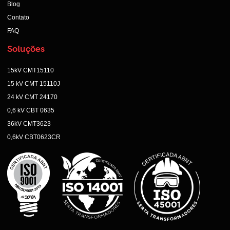
Blog
Contato
FAQ
Soluções
15kV CMT15110
15 kV CMT 15110J
24 kV CMT 24170
0,6 kV CBT 0635
36kV CMT3623
0,6kV CBT0623CR