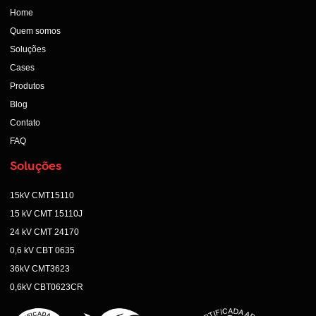
Home
Quem somos
Soluções
Cases
Produtos
Blog
Contato
FAQ
Soluções
15kV CMT15110
15 kV CMT 15110J
24 kV CMT 24170
0,6 kV CBT 0635
36kV CMT3623
0,6kV CBT0623CR