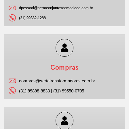
dpessoal@sertaconjuntosdemedicao.com.br
(31) 99582-1288
Compras
compras@sertatransformadores.com.br
(31) 99898-8833 | (31) 99550-0705